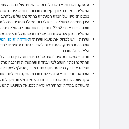
אספקה ושירות – חשוב לבדוק כי המחיר של החברה שמספ
המעלית במידת הצורך. קיימות חברות רבות שאינן נותנות
בעצם הניסיון של חברת המעליות בהתקנתן של מעליות בי
היכן מיוצרת המעלית – יש לבדוק מאילו חומרים המעלית 
חשוב בשם – ת.י 2252. כמו כן, חשוב שגו
המעלית בזמן שנוסעים בה. יש לוודא שהמעלית איננה עשו
שירות – יש לבדוק את נושא שירותי ה
אחזקה ותיקון המע
שחברה זו מעניקה התחייבות להגיע בזמנים מסוימים לבדי
הלילה של החברה.
חוזה – כאשר מגיעים למצב של כתיבת חוזה בין החברה לב
ההתקנה וכולי. חשוב לציין בחוזה שהמעלית הורכבה מחל
יוחלפו אך ורק בחלפים מקוריים. כמו כן, מומלץ לציין כל 
השוואת מחירים – אם מצאתם חברת התקנת מעליות שנראי
סקר שוק, לבדוק שמדובר בחברה אמינה ולאחר מכן לוודא
ומשתלם. במידה והמחיר לא נראה לכם, אל תחששו להמש