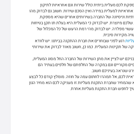
קת לכם מעלית ביתית כולל שירות וגם אחראיות לתיקון
 אחראיות למעלית במידה ואין הסכם שירות. חשוב גם לבדוק מהו
תיות וניסיונה של החברה בשירותים אחרים שהיא מספקת.
שלכם מיוצרת. יש לבדוק כי המעלית היא בעלת תו תקן בטיחות
ף המעלית יהיה עשוי מפלדה. יש לבדוק מהי רמת הרעש של כל המכלול של
יה מקירות סיבית.
ליות
רגע לפני שבוחרים את חברת ההתקנה בביתנו. יש לוודא
קה של תקינות המעלית. כמו כן, חשוב מאוד לבדוק את שירותי
ניכם יש לציין את מתן השירות של החברה החל מסוג המעלית,
פים מקוריים וגם במקרה של החלפתם של חלפים בעתיד הם
פרט שנראה בעיניכם חשוב.
ת לכם, אל תמהרו לחתום עמה על חוזה. מומלץ קודם כל לבצע
 שהמחיר שחברת התקנת מעליות זו מעניקה לכם הוא מחיר הגון
יך לחפש חברת התקנת מעליות אחרת.