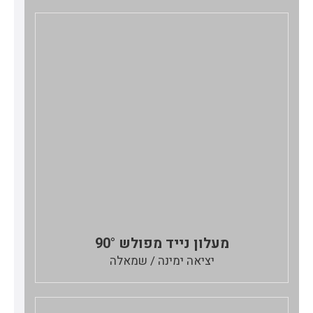
מעלון נייד מפולש 90°
יציאה ימינה / שמאלה