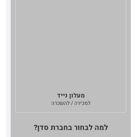
מעלון נייד
למכירה / להשכרה
למה לבחור בחברת סדן?