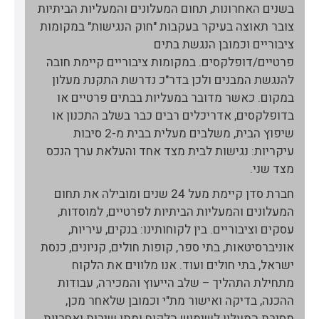
בשנים האחרונות, תחום המעלונים והמעליות הביתיות
צובר תאוצה בעיקר בעקבות "חוק הנגישות" במקומות
ציבוריים וכמובן הנגשת בתים
פרטיים/דופלקסים.
במקומות ציבוריים קיימת חובה
להנגשת המבנים ולכן בדר"כ נדרשת התקנת מעלון
במקום.
כאשר מדובר במעליות בבתים פרטיים או
בדופלקסים, אדריכלים רבים כבר בשלב התכנון או
שיפוץ הבית, משלבים מעלית בבית מ-2 סיבות
עיקריות:
נגישות לבית מצד אחד והעלאת ערך הנכס
מצד שני.
חברת סדן קיימת מעל 24 שנים ומובילה את תחום
המעלונים והמעליות הביתיות לפרטיים, למוסדות,
עסקים וציבוריים. בין לקוחותינו: בנקים, עיריות,
אוניברסיטאות, בתי ספר, קופות חולים, קניונים, כנסת
ישראל, בתי חולים ועוד. אנו מלווים
את הלקוח
מתחילת התהליך – שלב הייעוץ והמכירה, עבודות
ההכנה, בדיקה ואישור מת"י וכמובן שלאחר מכן,
מסירת המעלון לשימוש הלקוח ומתן שירות ואחריות.