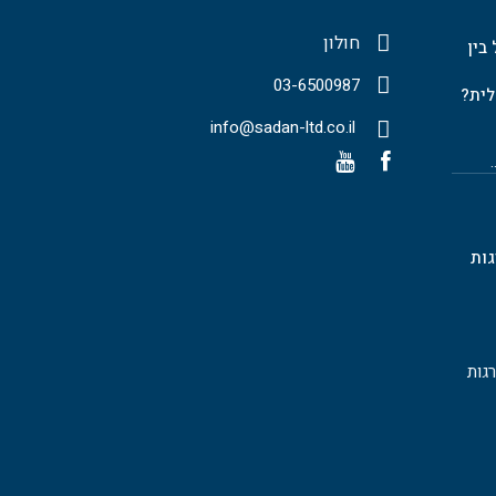
חולון
בין
03-6500987
לית?
info@sadan-ltd.co.il
גות
גות