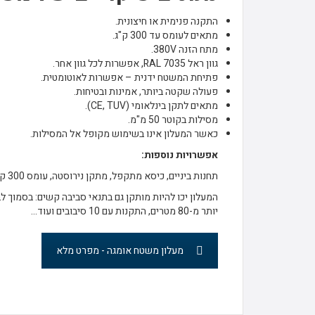
התקנה פנימית או חיצונית.
מתאים לעומס עד 300 ק"ג.
מתח הזנה 380V.
גוון ראל 7035 RAL, אפשרות לכל גוון אחר.
פתיחת המשטח ידנית – אפשרות לאוטומטית.
פעולה שקטה ביותר, אמינות ובטיחות.
מתאים לתקן בינלאומי (CE, TUV).
מסילות בקוטר 50 מ"מ.
כאשר המעלון אינו בשימוש מקופל אל המסילות.
אפשרויות נוספות:
תחנות ביניים, כיסא מתקפל, מתקן נירוסטה, עומס 300 ק"ג, הזנה 220V, גיבוי ועוד,
המעלון יכו להיות מותקן גם בתנאי סביבה קשים: בסמוך ל
יותר מ-80 מטרים, התקנות עם 10 סיבובים ועוד…
מעלון משטח אומגה - מפרט מלא