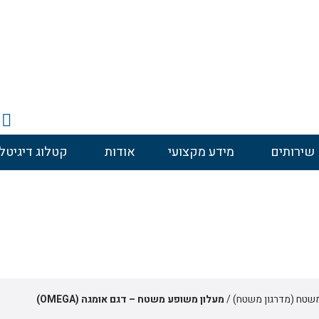
שירותים
מידע מקצועי
אודות
קטלוג דיגיטלי
 אומגה (OMEGA)
שטח (מדרגון משטח)
/
מעלון משופע משטח – דגם אומגה (OMEGA)