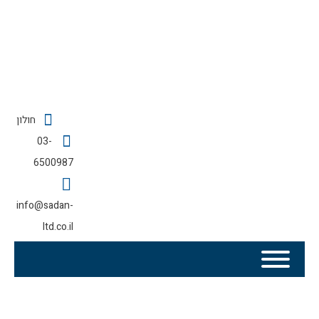
חולון
03-
6500987
info@sadan-
ltd.co.il
הכשרת מעלית לשבת