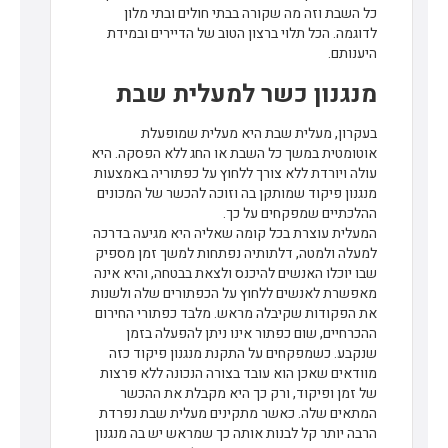
כל השבת וזה מה שקורה בבתי חולים ובתי מלון
לדוגמה. הכל תלוי ברצון הטוב של הדיירים ובמידת
היענותם.
מנגנון כשר למעלית שבת
בעקרון, מעלית שבת היא מעלית שמופעלת
אוטומטית במשך כל השבת או החג ללא הפסקה. היא
עולה ויורדת ללא צורך ללחוץ על כפתוריה באמצעות
מנגנון פיקוד שמותקן בה וזוכה להכשר של המכונים
ההלכתיים שמפקחים על כך.
המעלית עוצרת בכל קומה שאליה היא מגיעה בדרכה
למעלה ולמטה, דלתותיה נפתחות למשך זמן מספיק
שבו יוכלו האנשים להיכנס ולצאת בבטחה, והיא אינה
מאפשרת לאנשים ללחוץ על הכפתורים שלה ולשנות
את הפקודות שקיבלה מראש. מלבד כפתורי החירום
ההכרחיים, שום כפתור אינו ניתן להפעלה בזמן
שנקבע. כשמפקחים על התקנת מנגנון פיקוד כזה
מוודאים שאכן הוא עובד בצורה הנכונה ללא פרצות
של זמן ופיקוד, ורק כך היא מקבלת את ההכשר
המתאים שלה. כאשר מתקינים מעלית שבת נפרדת
הרבה יותר קל לבנות אותה כך שמראש יש בה מנגנון