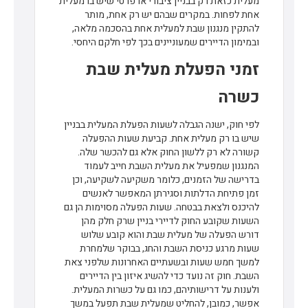
מעלית כזאת רק בבניין ציבורי או פרטי שיש בו מעלית
אחת לפחות. במקרים שבהם יש רק אחת, מותר
להתקין מנגנון שבת למעלית אחת בהסכמה מלאה,
ובמימון הדיירים שמעוניינים בכך לפי חלקם היחסי.
זמני הפעלת מעלית שבת
כשרה
לפי חוק, ישנה הגבלה לשעות הפעלת המעלית בבניין
שיש בו רק מעלית אחת. קביעת שעות ההפעלה
קשורה לא רק ללשון החוק אלא גם להכשר שלה.
המנגנון שמפעיל את מעלית השבת חייב לעמוד
בדרישה של הזמנים, כלומר משקיעה לשקיעה, וכן
זמן פתיחת הדלתות וסגירתן המאפשר לאנשים
להיכנס ולצאת בבטחה. שעות הפעלה מסוימות הן גם
השעות שקובע החוק לדיירי בניין שרק חלק מהן
דורש הפעלה של מעלית שבת והוא קובע שלוש
שעות מרגע כניסת השבת והחג, בבוקר שלמחרת
למשך חמש שעות ובשעתיים האחרונות שלפני צאת
השבת. חוק זה נועד כדי להשיג איזון בין הדיירים
ולענות על דרישותיהם, כמו גם על כשרות המעלית.
אפשר, כמובן, להחליט שמעלית שבת תפעל במשך